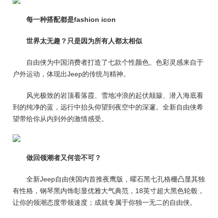
每一种搭配都是fashion icon
世界太无趣？只是因为所有人都太相似
自由侠为中国消费者打造了七款个性颜色。色彩灵感来自于
户外运动，体现出Jeep的传统与精神。
风光极致的岩顶看落霞、雪地冲浪的起伏颠簸、潜入海底看
到的纯净的蓝，远行中抬头仰望到夜空中的深邃。全新自由侠希
望带给你从内到外的激情感受。
做回领潮者又何尝不可？
全新Jeep自由侠国内首推夜鹰版，曜石黑七孔格栅凸显其独
有性格，钢琴黑内饰彰显优雅大气典范，18英寸超大黑色轮毂，
让你的领潮态度带领速度；成就专属于你独一无二的自由侠。