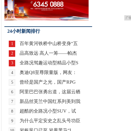
广
24小时新闻排行
百年黄河铁桥中山桥变身“五
1
品高致远 高人一筹——帕杰
2
全路况驾趣运动型精品小型S
3
奥迪Q8至尊限量版，网友：
4
曾经是国产之光，国产RPG
5
阿里巴巴张勇出道，这届云栖
6
新品丝芙兰中国红系列美到我
7
超酷的全路况小型SUV，试
8
为什么平定安史之乱头号功臣
9
岩板风口已至 岩界黑马“I
10