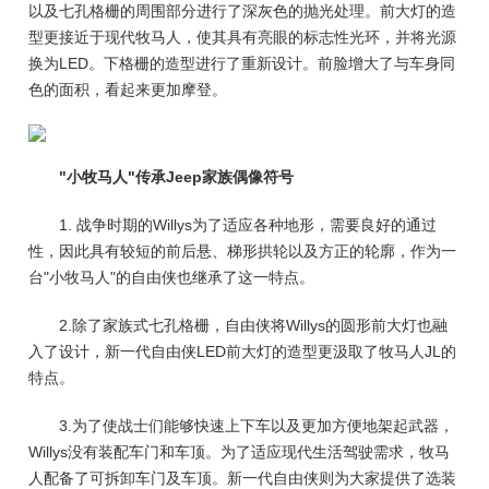
以及七孔格栅的周围部分进行了深灰色的抛光处理。前大灯的造
型更接近于现代牧马人，使其具有亮眼的标志性光环，并将光源
换为LED。下格栅的造型进行了重新设计。前脸增大了与车身同
色的面积，看起来更加摩登。
"小牧马人"传承Jeep家族偶像符号
1. 战争时期的Willys为了适应各种地形，需要良好的通过
性，因此具有较短的前后悬、梯形拱轮以及方正的轮廓，作为一
台"小牧马人"的自由侠也继承了这一特点。
2.除了家族式七孔格栅，自由侠将Willys的圆形前大灯也融
入了设计，新一代自由侠LED前大灯的造型更汲取了牧马人JL的
特点。
3.为了使战士们能够快速上下车以及更加方便地架起武器，
Willys没有装配车门和车顶。为了适应现代生活驾驶需求，牧马
人配备了可拆卸车门及车顶。新一代自由侠则为大家提供了选装