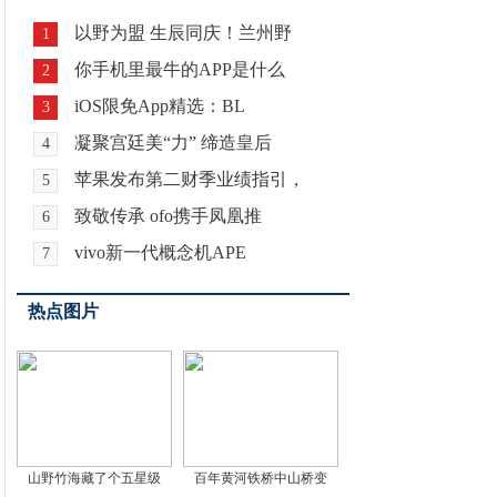
以野为盟 生辰同庆！兰州野
1
你手机里最牛的APP是什么
2
iOS限免App精选：BL
3
凝聚宫廷美“力” 缔造皇后
4
苹果发布第二财季业绩指引，
5
致敬传承 ofo携手凤凰推
6
vivo新一代概念机APE
7
热点图片
山野竹海藏了个五星级
百年黄河铁桥中山桥变