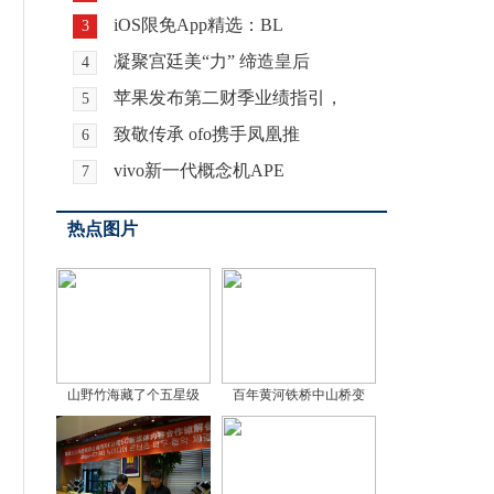
iOS限免App精选：BL
3
凝聚宫廷美“力” 缔造皇后
4
苹果发布第二财季业绩指引，
5
致敬传承 ofo携手凤凰推
6
vivo新一代概念机APE
7
热点图片
山野竹海藏了个五星级
百年黄河铁桥中山桥变