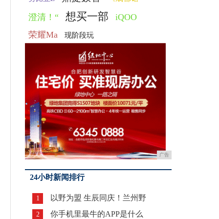
想买一部
澄清！“
iQOO
荣耀Ma
现阶段玩
广告
24小时新闻排行
以野为盟 生辰同庆！兰州野
1
你手机里最牛的APP是什么
2