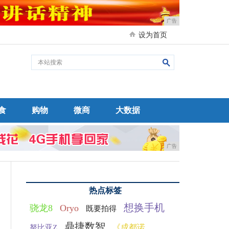
广告
设为首页
食
购物
微商
大数据
广告
热点标签
想换手机
骁龙8
Oryo
既要拍得
鼎捷数智
《成都诺
努比亚Z