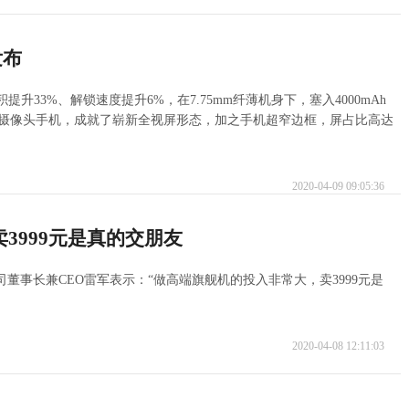
发布
升33%、解锁速度提升6%，在7.75mm纤薄机身下，塞入4000mAh
升降摄像头手机，成就了崭新全视屏形态，加之手机超窄边框，屏占比高达
2020-04-09 09:05:36
3999元是真的交朋友
公司董事长兼CEO雷军表示：“做高端旗舰机的投入非常大，卖3999元是
2020-04-08 12:11:03