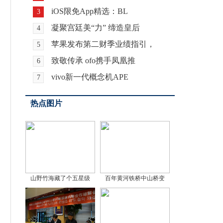
iOS限免App精选：BL
3
凝聚宫廷美“力” 缔造皇后
4
苹果发布第二财季业绩指引，
5
致敬传承 ofo携手凤凰推
6
vivo新一代概念机APE
7
热点图片
山野竹海藏了个五星级
百年黄河铁桥中山桥变