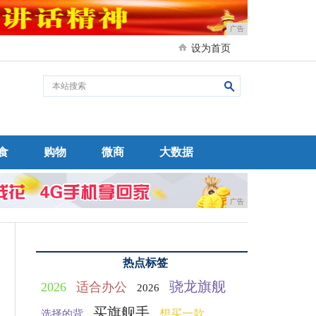
广告
设为首页
食
购物
微商
大数据
广告
热点标签
骁龙旗舰
2026
适合办公
2026
买旗舰手
想买一款
选择的背