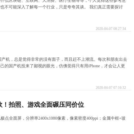
，什么区块链、互联网、大消费、医疗生物等等，个人觉得这些参考意
也不可能深入了解每一个行业，只是夸夸其谈。 我们真正需要探讨
？
2020-04-07 08:27:34
在用国产机，总是觉得非常的没有面子，而且赶不上潮流。每次和朋友出去
的国产机投来了鄙视的眼光，仿佛觉得只有用iPhone，才会让人更
2020-04-07 07:16:32
款！拍照、游戏全面碾压同价位
双开孔极点全面屏，分辨率2400x1080像素，像素密度400ppi；金属中框+玻