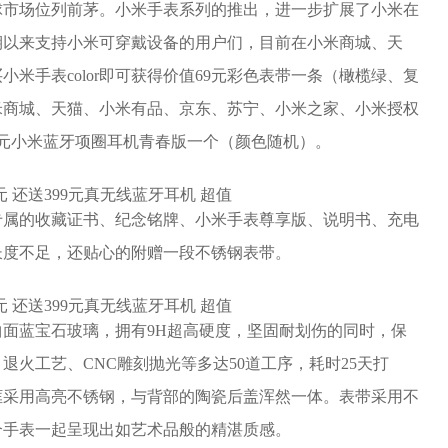
球市场位列前茅。小米手表系列的推出，进一步扩展了小米在
期以来支持小米可穿戴设备的用户们，目前在小米商城、天
米手表color即可获得价值69元彩色表带一条（橄榄绿、复
米商城、天猫、小米有品、京东、苏宁、小米之家、小米授权
9元小米蓝牙项圈耳机青春版一个（颜色随机）。
专属的收藏证书、纪念铭牌、小米手表尊享版、说明书、充电
长度不足，还贴心的附赠一段不锈钢表带。
面蓝宝石玻璃，拥有9H超高硬度，坚固耐划伤的同时，保
火工艺、CNC雕刻抛光等多达50道工序，耗时25天打
框采用高亮不锈钢，与背部的陶瓷后盖浑然一体。表带采用不
个手表一起呈现出如艺术品般的精湛质感。