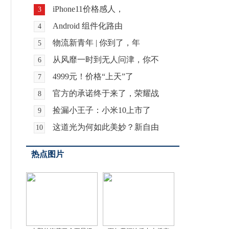
iPhone11价格感人，
3
Android 组件化路由
4
物流新青年 | 你到了，年
5
从风靡一时到无人问津，你不
6
4999元！价格“上天”了
7
官方的承诺终于来了，荣耀战
8
捡漏小王子：小米10上市了
9
这道光为何如此美妙？新自由
10
热点图片