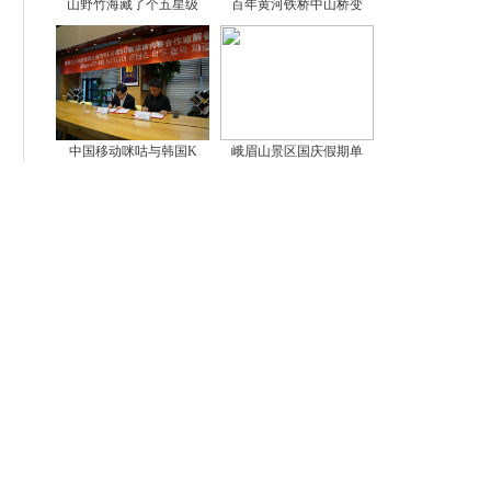
山野竹海藏了个五星级
百年黄河铁桥中山桥变
中国移动咪咕与韩国K
峨眉山景区国庆假期单