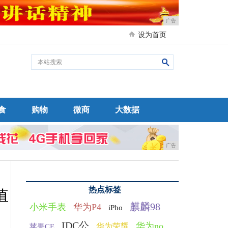
广告
设为首页
食
购物
微商
大数据
广告
热点标签
值
麒麟98
小米手表
华为P4
iPho
IDC公
华为no
华为荣耀
苹果CE