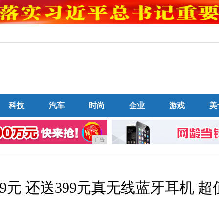
科技
汽车
时尚
企业
游戏
美
广告
9元 还送399元真无线蓝牙耳机 超