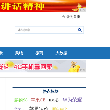
广告
设为首页
食
购物
微商
大数据
广告
热点标签
元
华为荣耀
麒麟98
苹果CE
IDC公
苹果定价
新自由光
华为no