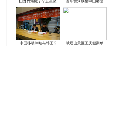
山野竹海藏了个五星级
百年黄河铁桥中山桥变
中国移动咪咕与韩国K
峨眉山景区国庆假期单