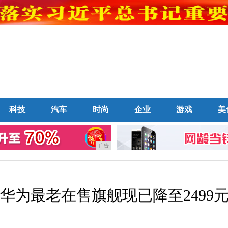
科技
汽车
时尚
企业
游戏
美
广告
它是华为最老在售旗舰现已降至2499