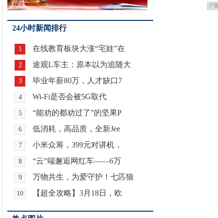
广
24小时新闻排行
在线教育板块大涨“宅娃”在
1
途观L车主：原本以为追随大
2
毕业年薪80万，人才缺口7
3
Wi-Fi是否会被5G取代
4
“能劝的都劝过了”的坚果P
5
低消耗，高品质，全新Jee
6
小米众筹，399元对讲机，
7
“云”端邂逅网红车——6万
8
万物共生，为爱守护！七匹狼
9
【超全攻略】3月18日，欧
10