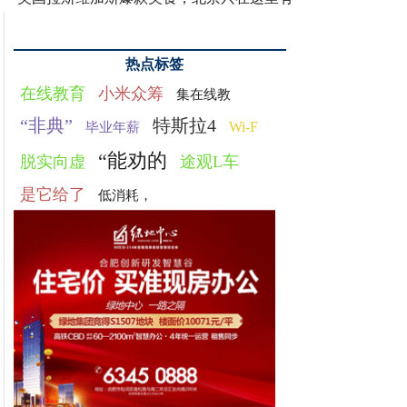
热点标签
在线教育
小米众筹
集在线教
“非典”
特斯拉4
Wi-F
毕业年薪
“能劝的
脱实向虚
途观L车
是它给了
低消耗，