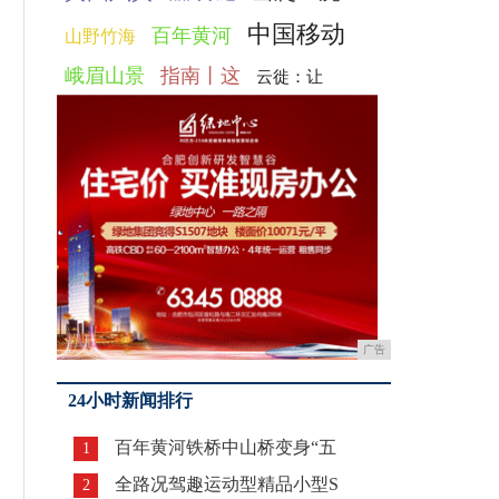
中国移动
百年黄河
山野竹海
峨眉山景
指南丨这
云徙：让
广告
24小时新闻排行
百年黄河铁桥中山桥变身“五
1
全路况驾趣运动型精品小型S
2