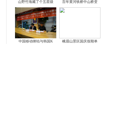
山野竹海藏了个五星级
百年黄河铁桥中山桥变
中国移动咪咕与韩国K
峨眉山景区国庆假期单