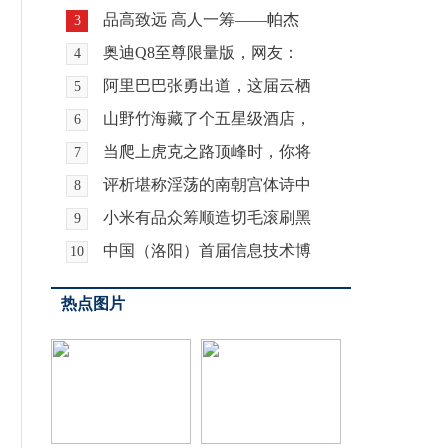
品高致远 高人一筹——帕杰
3
奥迪Q8至尊限量版，网友：
4
阿里巴巴张勇出道，这届云栖
5
山野竹海藏了个五星级酒店，
6
当爬上虎克之路顶峰时，你将
7
评析堪称淫荡的南朝宫体诗中
8
小米有品众筹顺造切毛滚刷黑
9
中国（洛阳）首届信息技术博
10
热点图片