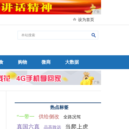
广告
设为首页
食
购物
微商
大数据
广告
热点标签
“一带一
供给侧改
全路况驾
真国六真
当爬上虎
品高致远