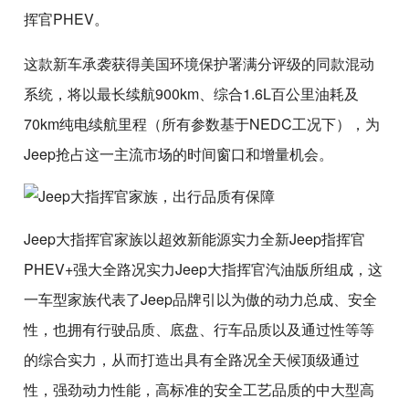
挥官PHEV。
这款新车承袭获得美国环境保护署满分评级的同款混动
系统，将以最长续航900km、综合1.6L百公里油耗及
70km纯电续航里程（所有参数基于NEDC工况下），为
Jeep抢占这一主流市场的时间窗口和增量机会。
Jeep大指挥官家族以超效新能源实力全新Jeep指挥官
PHEV+强大全路况实力Jeep大指挥官汽油版所组成，这
一车型家族代表了Jeep品牌引以为傲的动力总成、安全
性，也拥有行驶品质、底盘、行车品质以及通过性等等
的综合实力，从而打造出具有全路况全天候顶级通过
性，强劲动力性能，高标准的安全工艺品质的中大型高