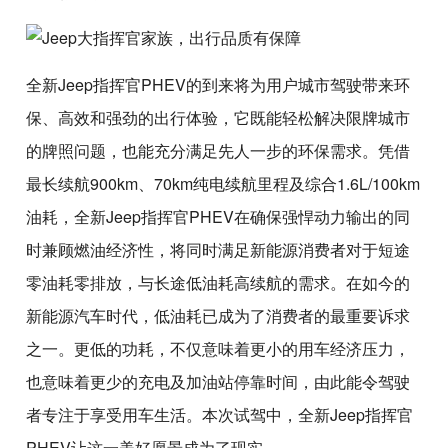
全新Jeep指挥官PHEV的到来将为用户城市驾驶带来环
保、高效和强劲的出行体验，它既能轻松解决限牌城市
的牌照问题，也能充分满足先人一步的环保需求。凭借
最长续航900km、70km纯电续航里程及综合1.6L/100km
油耗，全新Jeep指挥官PHEV在确保强悍动力输出的同
时兼顾燃油经济性，将同时满足新能源消费者对于短途
零油耗零排放，与长途低油耗高续航的需求。在如今的
新能源汽车时代，低油耗已成为了消费者的最重要诉求
之一。更低的功耗，不仅意味着更小的用车经济压力，
也意味着更少的充电及加油站停靠时间，由此能令驾驶
者专注于享受用车生活。本次试驾中，全新Jeep指挥官
PHEV让这一美好愿景成为了现实。