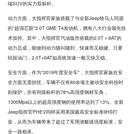
端SUV的实力双标杆。
动力方面，大指挥官家族搭载了与全新Jeep牧马人同源
的"超强芯脏"2.0T GME T4发动机，拥有八大行业领先技
术加持。其中，大指挥官汽油版所搭载的2.0T＋9AT的
动力总成，能做到动力随叫随到，快速而又稳健。只要
轻踩油门，2.0T+9AT如高铁加速一般又快又稳。
安全方面，作为"2019年度安全车"，大指挥官家族在安
全方面无需担忧，车辆不仅有80余项主被动安全科技时
刻保护，亦有同级标杆的78%高强度钢材车身，
1300Mpa以上的超高强度钢的使用率达到了13%。全新
Jeep指挥官PHEV同样采用美国最高安全标准IIHS打
造，从而为车辆带来了超过了军用潜艇级强度标准，安
全一脉相承。