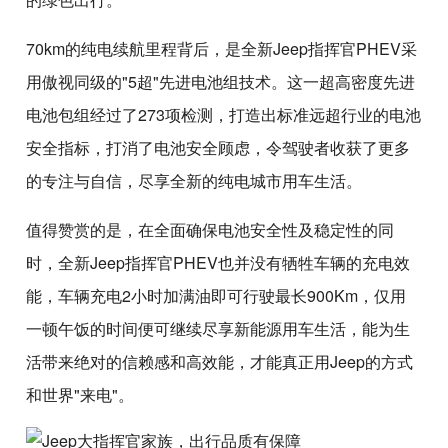
70km的纯电续航里程背后，是全新Jeep指挥官PHEV采
用傲视同级的"5超"先进电池组技术。这一超高密度先进
电池包组经过了273项检测，打造出标准远超行业的电池
安全指标，打消了电池安全顾虑，令驾驶者收获了更多
的专注与自信，尽享全新的纯电城市用车生活。
值得赞赏的是，在全面确保电池安全性及稳定性的同
时，全新Jeep指挥官PHEV也并没有牺牲车辆的充电效
能，车辆充电2小时加满油即可行驶最长900Km，仅用
一顿午饭的时间便可继续尽享新能源用车生活，能为生
活带来绝对的信赖感和高效能，才能真正用Jeep的方式
和世界"来电"。