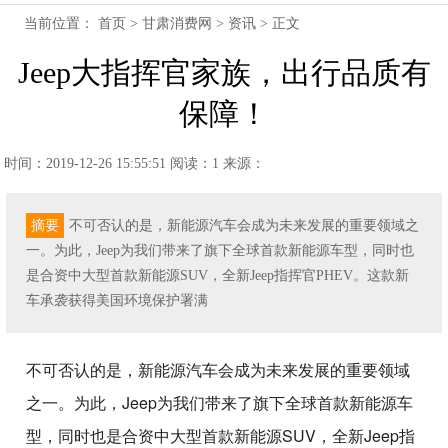
当前位置：
首页
>
甘肃消费网
>
资讯
> 正文
Jeep大指挥官家族，出行品质有
保障！
时间：2019-12-26 15:55:51
阅读：1
来源：
摘要
不可否认的是，新能源汽车会成为未来发展的重要领域之
一。为此，Jeep为我们带来了旗下全球首款新能源车型，同时也
是合资中大型首款新能源SUV，全新Jeep指挥官PHEV。这款新
车承袭获得美国环境保护署满
不可否认的是，新能源汽车会成为未来发展的重要领域
之一。为此，Jeep为我们带来了旗下全球首款新能源车
型，同时也是合资中大型首款新能源SUV，全新Jeep指