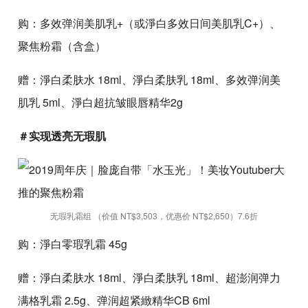
购：多效弹润美肌乳+（或淨白多效日间美肌乳C+）、
聚焦粉霜（含盒）
赠：淨白柔肤水 18ml、淨白柔肤乳 18ml、多效弹润美
肌乳 5ml、淨白超抗皱眼唇精华2g
＃实现透亮无瑕肌
无瑕乳霜组 （价值 NT$3,503，优惠价 NT$2,650）7.6折
购：淨白零瑕乳霜 45g
赠：淨白柔肤水 18ml、淨白柔肤乳 18ml、超澎润弹力
满格乳霜 2.5g、弹润超紧緻精华CB 6ml