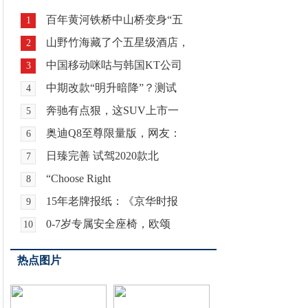
百年黄河铁桥中山桥变身“五
1
山野竹海藏了个五星级酒店，
2
中国移动咪咕与韩国KT公司
3
中期改款“明升暗降”？测试
4
奔驰有点狠，这SUV上市一
5
奥迪Q8至尊限量版，网友：
6
日臻完善 试驾2020款北
7
“Choose Right
8
15年老牌报纸：《京华时报
9
0-7岁专属安全座椅，欧颂
10
热点图片