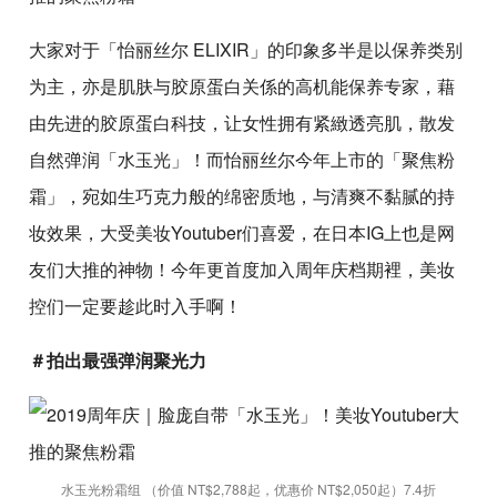
大家对于「怡丽丝尔 ELIXIR」的印象多半是以保养类别
为主，亦是肌肤与胶原蛋白关係的高机能保养专家，藉
由先进的胶原蛋白科技，让女性拥有紧緻透亮肌，散发
自然弹润「水玉光」！而怡丽丝尔今年上市的「聚焦粉
霜」，宛如生巧克力般的绵密质地，与清爽不黏腻的持
妆效果，大受美妆Youtuber们喜爱，在日本IG上也是网
友们大推的神物！今年更首度加入周年庆档期裡，美妆
控们一定要趁此时入手啊！
＃拍出最强弹润聚光力
水玉光粉霜组 （价值 NT$2,788起，优惠价 NT$2,050起）7.4折