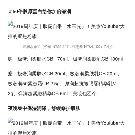
＃50倍胶原蛋白给你加倍澎润
奢润水嫩组（价值 NT$5,547，优惠价 NT$4,100）7.4折
购：极奢润柔肤水CB 170ml、极奢润柔肤乳CB 130ml
赠：极奢润柔肤水CB 20ml、极奢润柔肤乳CB 20ml、
极奢润50紧緻霜CP 2.5g、弹润超抗皱眼唇精华乳V
2g、弹润超紧緻精华CB 6ml、美妆包乙个
夜晚集中保湿润泽，舒缓修护肌肤