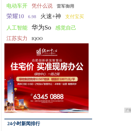
电动车开
凭什么说
雷军御用
荣耀10
火速+神
支付宝买
6.98
华为So
人工智能
感觉自己
江苏实力
IQOO
广
24小时新闻排行