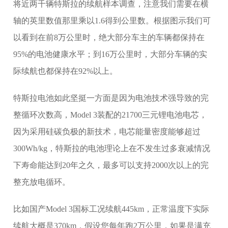
将近两千辆特斯拉的续航样本调查，注意我们需要在横
轴的英里数值那里乘以1.6得到公里数。根据图示我们可
以看到在前8万公里时，绝大部分车主的车辆都保持在
95%的电池健康水平；到16万公里时，大部分车辆的实
际续航也都保持在92%以上。
特斯拉电池如此坚挺一方面是因为电池技术强导致的完
整循环次数高，Model 3装配的21700三元锂电池电芯，
因为采用硅碳负极的新技术，电芯能量密度能够超过
300Wh/kg，特斯拉的电池理论上在不发生过多衰减情况
下寿命能达到20年之久，最多可以支持2000次以上的完
整充放电循环。
比如国产Model 3国标工况续航445km，正常温度下实际
续航大概是370km，假设您每年跑2万公里，如果是满充