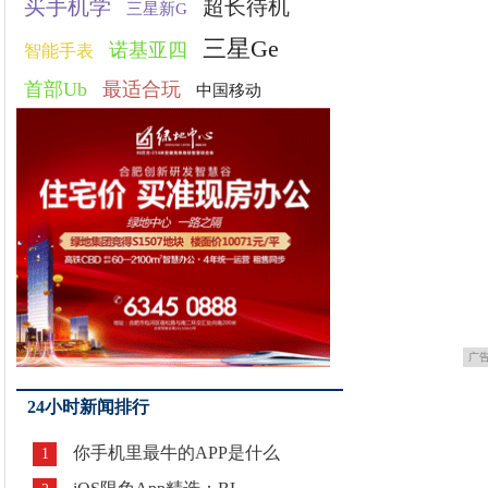
买手机学
超长待机
三星新G
三星Ge
诺基亚四
智能手表
首部Ub
最适合玩
中国移动
广
24小时新闻排行
你手机里最牛的APP是什么
1