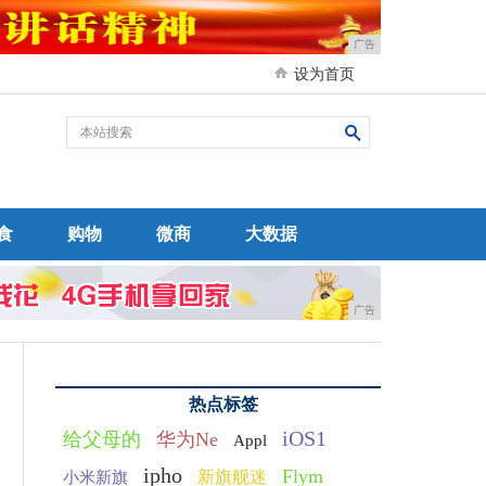
广告
设为首页
食
购物
微商
大数据
广告
热点标签
iOS1
给父母的
华为Ne
Appl
ipho
Flym
新旗舰迷
小米新旗