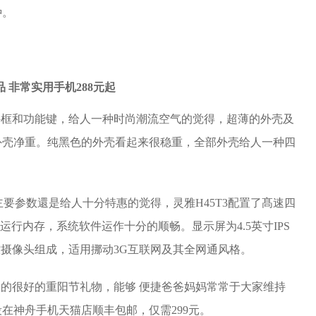
种。
的外框和功能键，给人一种时尚潮流空气的觉得，超薄的外壳及
外壳净重。纯黑色的外壳看起来很稳重，全部外壳给人一种四
置主要参数還是给人十分特惠的觉得，灵雅H45T3配置了髙速四
储存运行内存，系统软件运作十分的顺畅。
显示屏为4.5英寸IPS
监控摄像头组成，适用挪动3G互联网及其全网通风格。
人的很好的重阳节礼物，能够 便捷爸爸妈妈常常于大家维持
在神舟手机天猫店顺丰包邮，仅需299元。