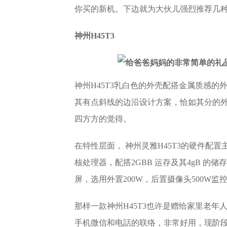
你买的新机。下边就为大伙儿强烈推荐几
神州H45T3
神州H45T3乳白色的外壳配搭金属质感
其有点斜线的边沿设计方案，恰如其分的
四方方的觉得。
在特性层面， 神州灵雅H45T3的硬件配
核处理器，配搭2GBB 运存及其4gB 的
屏，选用外置200W，后置摄像头500W
那样一款神州H45T3也许是赠给家里老年
手机微信和电話的联络，非常好用，现阶段