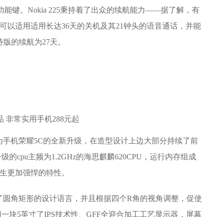
功能键。Nokia 225秉持着了出众的续航能力——据了解，有
机可以适用适用长达36天的关机及其21钟头的语音通话，并能
待版的续航为27天。
为手机荣耀5C的全新升级，在造型设计上边大部分持续了前
cpu主频为1.2GHz的海思麒麟620CPU，运行内存组成
，产生更加强悍的特性。
了圆角矩形的设计语言，并且根据四个R角的视角调整，促使
块5英寸了IPS技术性、GFF全迎合加工工艺显示器，屏幕