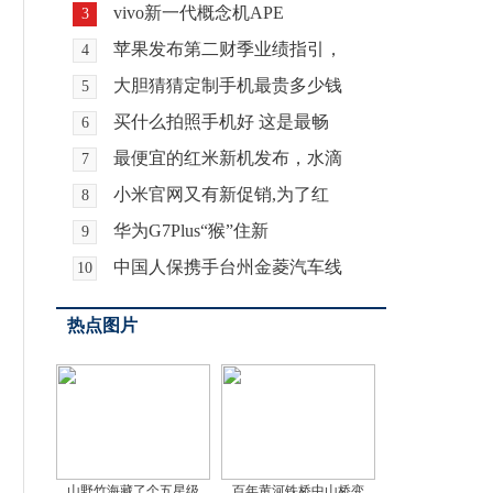
vivo新一代概念机APE
3
苹果发布第二财季业绩指引，
4
大胆猜猜定制手机最贵多少钱
5
买什么拍照手机好 这是最畅
6
最便宜的红米新机发布，水滴
7
小米官网又有新促销,为了红
8
华为G7Plus“猴”住新
9
中国人保携手台州金菱汽车线
10
热点图片
山野竹海藏了个五星级
百年黄河铁桥中山桥变