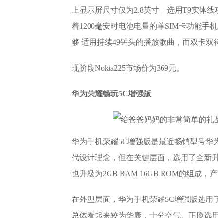
上显示屏尺寸仅为2.8英寸，选用T9实体线
着1200毫安时电池电量的单SIM卡功能手
够 适用持续49钟头的播放歌曲，而双卡双
现阶段
Nokia225
市场价为
369元。
华为荣耀畅玩5C增强版
华为手机荣耀5C增强版是最近畅销型号华
代设计理念，但在关键层面，选用了全新升级的
也升級为2GB RAM 16GB ROM的组成
在外型层面，华为手机荣耀5C增强版选用
总体看起来较为华康，十分空气。正脸选用一